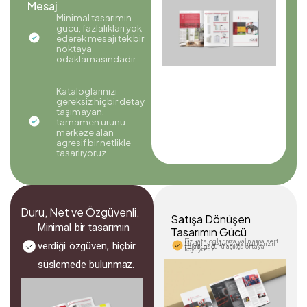
Mesaj
Minimal tasarımın
gücü, fazlalıkları yok
ederek mesajı tek bir
noktaya
odaklamasındadır.
Kataloglarınızı
gereksiz hiçbir detay
taşımayan,
tamamen ürünü
merkeze alan
agresif bir netlikle
tasarlıyoruz.
Duru, Net ve Özgüvenli.
Satışa Dönüşen
Minimal bir tasarımın
Tasarımın Gücü
Biz kataloglarınıza yalın ama sert
verdiği özgüven, hiçbir
bir duruş ekleyerek markanızın
teknik gücünü açıkça ortaya
koyuyoruz.
süslemede bulunmaz.