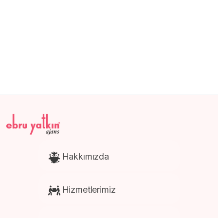
Katalog ve Dergi Basımı
E-Ticaret Web Site Tasarım
Promosyon Ürünleri Baskısı
Afiş ve Poster Baskısı
Kartela Baskısı
Hakkımızda
Hizmetlerimiz