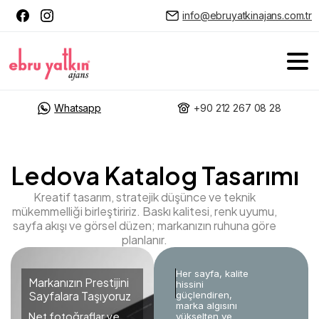
info@ebruyatkinajans.com.tr
Whatsapp
+90 212 267 08 28
Ledova Katalog Tasarımı
Kreatif tasarım, stratejik düşünce ve teknik
mükemmelliği birleştiririz. Baskı kalitesi, renk uyumu,
sayfa akışı ve görsel düzen; markanızın ruhuna göre
planlanır.
Her sayfa, kalite
Markanızın Prestijini
hissini
Sayfalara Taşıyoruz
güçlendiren,
marka algısını
Net fotoğraflar ve
yükselten ve