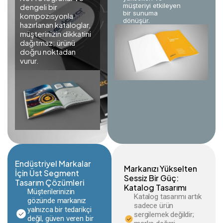
müşteriyi etkileyen
dengeli bir
bir sunuma
kompozisyonla
dönüşür.
hazırlanan kataloglar,
müşterinizin dikkatini
dağıtmaz; ürünü
doğru noktadan
vurur.
Endüstriyel Markalar
Markanızı Yükselten
İçin Üst Segment
Sessiz Bir Güç:
Tasarım Çözümleri
Katalog Tasarımı
Müşterilerinizin
Katalog tasarımı artık
gözünde markanız
sadece ürün
yalnızca bir tedarikçi
sergilemek değildir;
değil, güven veren bir