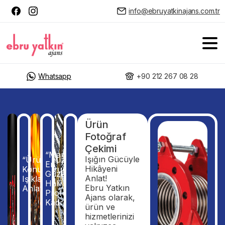
info@ebruyatkinajans.com.tr
Whatsapp
+90 212 267 08 28
Ürün
Fotoğraf
Çekimi
“Markanızın
Işığın Gücüyle
“Ürününüzü
En
Hikâyeni
Konuşturun,
Güzel
Anlat!
Işıkla
Hali:
Ebru Yatkın
Anlatın.”
Profesyonel
Ajans olarak,
Kadrajda.”
ürün ve
hizmetlerinizi