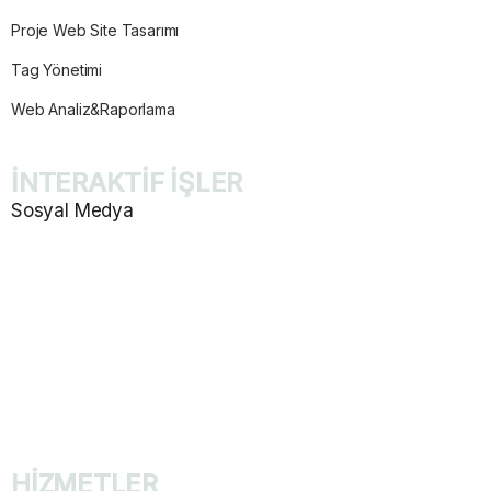
Proje Web Site Tasarımı
Tag Yönetimi
Web Analiz&Raporlama
İNTERAKTİF İŞLER
Sosyal Medya
Sosyal Medya Yönetimi
İçerik Planlaması ve Tasarım
Mailing Tasarımı
Marka Konumlandırma
Takip ve Raporlama
HİZMETLER