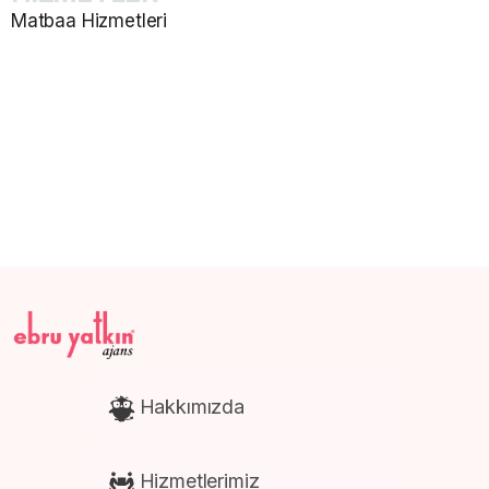
Matbaa Hizmetleri
Katalog ve Dergi Basımı
E-Ticaret Web Site Tasarım
Promosyon Ürünleri Baskısı
Afiş ve Poster Baskısı
Kartela Baskısı
Hakkımızda
Hizmetlerimiz