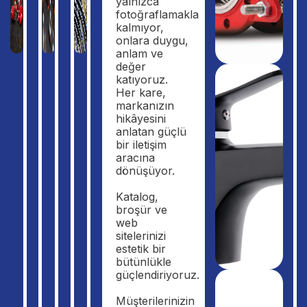
yalnızca
fotoğraflamakla
kalmıyor,
onlara duygu,
anlam ve
değer
katıyoruz.
Her kare,
markanızın
hikâyesini
anlatan güçlü
bir iletişim
aracına
dönüşüyor.
Katalog,
broşür ve
web
sitelerinizi
estetik bir
bütünlükle
güçlendiriyoruz.
Müşterilerinizin