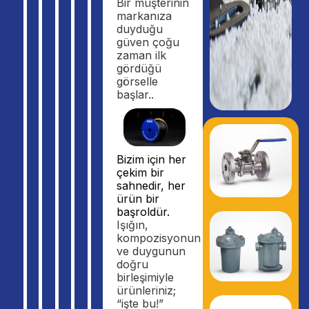
Bir müşterinin
markanıza
duyduğu
güven çoğu
zaman ilk
gördüğü
görselle
başlar..
Bizim için her
çekim bir
sahnedir, her
ürün bir
başroldür.
Işığın,
kompozisyonun
ve duygunun
doğru
birleşimiyle
ürünleriniz;
“işte bu!”