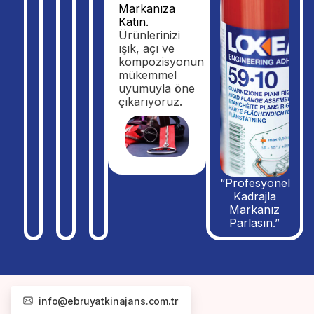
Markanıza
Katın.
Ürünlerinizi
ışık, açı ve
kompozisyonun
mükemmel
uyumuyla öne
çıkarıyoruz.
“Profesyonel
Kadrajla
Markanız
Parlasın.”
info@ebruyatkinajans.com.tr