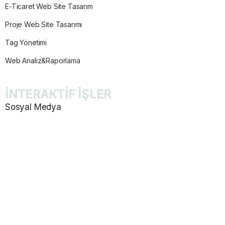
E-Ticaret Web Site Tasarım
Proje Web Site Tasarımı
Tag Yönetimi
Web Analiz&Raporlama
İNTERAKTİF İŞLER
Sosyal Medya
Sosyal Medya Yönetimi
İçerik Planlaması ve Tasarım
Mailing Tasarımı
Marka Konumlandırma
Takip ve Raporlama