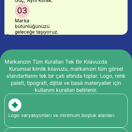
Güç, Aynı Kimlik.
Marka
bütünlüğünüzü
geleceğe taşıyoruz.
Markanızın Tüm Kuralları Tek Bir Kılavuzda
Kurumsal kimlik kılavuzu, markanızın tüm görsel
standartlarını tek bir çatı altında toplar. Logo, renk
paleti, tipografi, dijital ve basılı materyaller için
kullanım kuralları belirlenir.
Logo varyasyonları ve minimum boşluk alanları