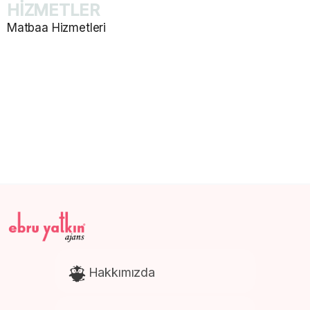
HİZMETLER
Matbaa Hizmetleri
Katalog ve Dergi Basımı
E-Ticaret Web Site Tasarım
Promosyon Ürünleri Baskısı
Afiş ve Poster Baskısı
Kartela Baskısı
Hakkımızda