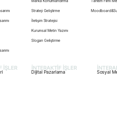
Marka Konumlandırma
Tanıtım Filmi Me
sarımı
Strateji Geliştirme
Moodboard&S
sarımı
İletişim Stratejisi
Kurumsal Metin Yazımı
Slogan Geliştirme
sarımı
F İŞLER
İNTERAKTİF İŞLER
İNTERAK
ri
Dijital Pazarlama
Sosyal M
Popüler
Popüler
sarımı
Kurumsal SEO
Sosyal Med
 ve Hosting
E-Ticaret Web Site Tasarım
İçerik Plan
i
Proje Web Site Tasarımı
Mailing Tasa
zmetleri
Tag Yönetimi
Marka Konu