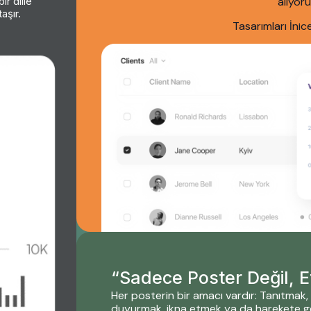
ir dille
alıyoru
aşır.
Tasarımları İnic
“Sadece Poster Değil, Et
Her posterin bir amacı vardır: Tanıtmak,
duyurmak, ikna etmek ya da harekete g