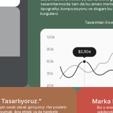
tasarımlarımızda tam da bu amacı merkeze
tipografiyi, kompozisyonu ve sloganı b
kurgularız.
Tasarımları İnce
 Tasarlıyoruz.”
Marka h
tişim sanatı olarak görüyoruz. Her posterin
Biz o ene
duyurmak, ikna etmek ya da harekete
şekillendir