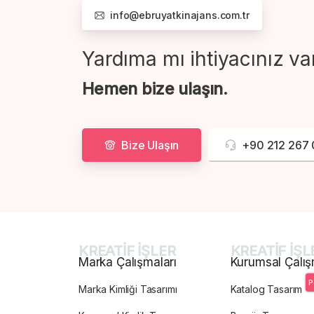
info@ebruyatkinajans.com.tr
Yardıma mı ihtiyacınız va
Hemen bize ulaşın.
Bize Ulaşın
+90 212 267 
KREATİF İŞLER
KREATİF İŞL
Marka Çalışmaları
Kurumsal Çalış
P
Marka Kimliği Tasarımı
Katalog Tasarım