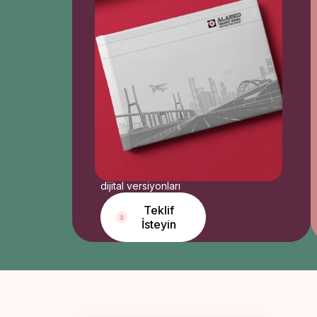
kimliğini
taşıyan
tasarımlar
üretiriz.
Etkinlik posterleri
Ürün tanıtım posterleri
Kampanya & indirim
afişleri
Kurumsal duyuru
posterleri
Sosyal medya poster
dijital versiyonları
Teklif
İsteyin