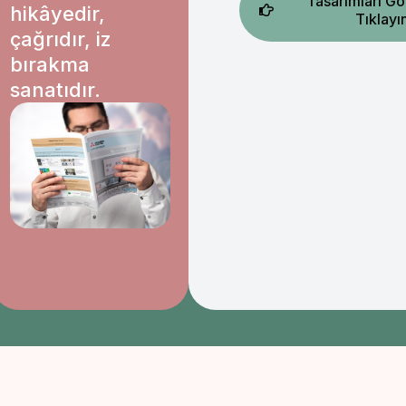
Tasarımları Gö
hikâyedir,
Tıklayı
çağrıdır, iz
bırakma
sanatıdır.