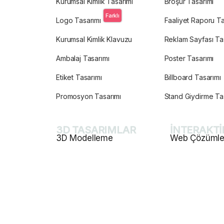
Kurumsal Kimlik Tasarımı
Broşür Tasarımı
Farklı
Logo Tasarımı
Faaliyet Raporu Ta
Kurumsal Kimlik Klavuzu
Reklam Sayfası Ta
Ambalaj Tasarımı
Poster Tasarımı
Etiket Tasarımı
Billboard Tasarımı
Promosyon Tasarımı
Stand Giydirme Ta
3D TASARIMLAR
İNTERAKTİ
3D Modelleme
Web Çözümle
3D Ürün Modelleme
Kurumsal Web Ta
İnceleyin
3D Ürün Görselleştirme
Kurumsal Sunucu
3D Mimari Sahne Tasarımı
Alan Adı Yönetim
3D Render
Kurumsal Mail Hi