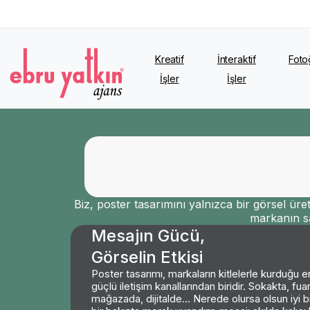
Kreatif
İnteraktif
Foto
İşler
İşler
Biz, poster tasarımını yalnızca bir görsel üreti
markanın sa
Mesajın Gücü,
Görselin Etkisi
Poster tasarımı, markaların kitlelerle kurduğu en
güçlü iletişim kanallarından biridir. Sokakta, fua
mağazada, dijitalde… Nerede olursa olsun iyi bi