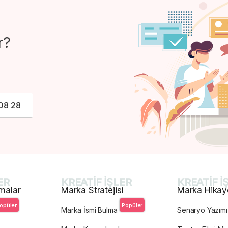
r?
08 28
ER
KREATİF İŞLER
KREATİF İ
malar
Marka Stratejisi
Marka Hikay
opüler
Popüler
Marka İsmi Bulma
Senaryo Yazımı