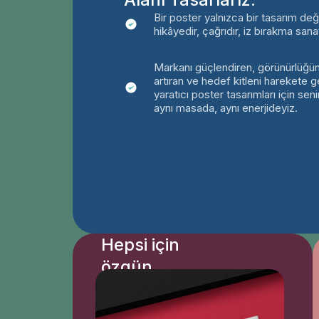
Bir poster yalnızca bir tasarım deği
hikâyedir, çağrıdır, iz bırakma sanat
Markanı güçlendiren, görünürlüğü
artıran ve hedef kitleni harekete 
yaratıcı poster tasarımları için seni
aynı masada, aynı enerjideyiz.
Hepsi için
özgün,
akılda kalıcı
ve markanın