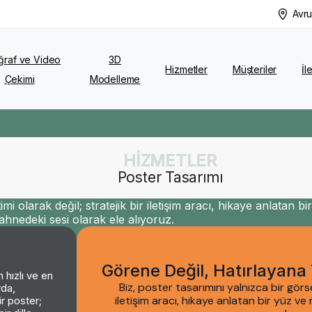
Avru
ğraf ve Video
3D
Hizmetler
Müşteriler
İl
Çekimi
Modelleme
HİZMETLER
Poster Tasarımı
mi olarak değil; stratejik bir iletişim aracı, hikaye anlatan bi
hnedeki sesi olarak ele alıyoruz.
Görene Değil, Hatırlayana 
 hızlı ve en
Biz, poster tasarımını yalnızca bir görse
rda,
iletişim aracı, hikaye anlatan bir yüz v
r poster;