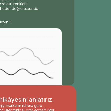
 alır; renkleri,
u hedef doğrultusunda
leyin
ikâyesini anlatırız.
rjiyi markanın ruhuna göre
ir; ister minimal, ister agresif, ister