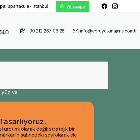
pa: Ispartakule- İstanbul
Whatsapp
+90 212 267 08 28
info@ebruyatkinajans.com.tr
etişim
r yüz ve
Tasarlıyoruz.
l üretimi olarak değil; stratejik bir
e markanın sahnedeki sesi olarak ele