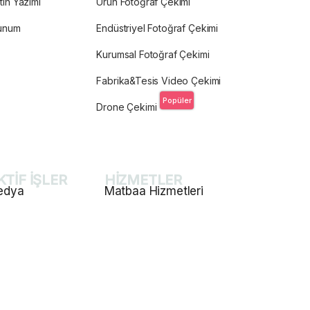
tin Yazımı
Ürün Fotoğraf Çekimi
unum
Endüstriyel Fotoğraf Çekimi
Kurumsal Fotoğraf Çekimi
Fabrika&Tesis Video Çekimi
Popüler
Drone Çekimi
TİF İŞLER
HİZMETLER
edya
Matbaa Hizmetleri
ya Yönetimi
Katalog ve Dergi Basımı
laması ve Tasarım
E-Ticaret Web Site Tasarım
rımı
Promosyon Ürünleri Baskısı
mlandırma
Afiş ve Poster Baskısı