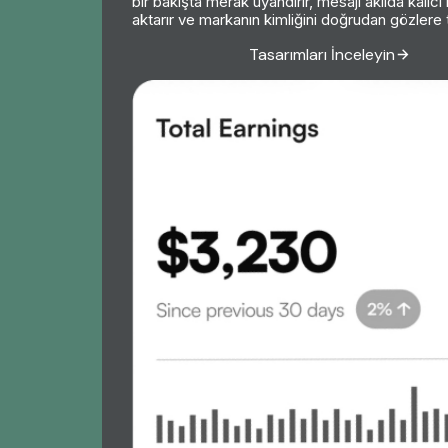
bir bakışta merak uyandırır, mesajı akılda kalıcı b
aktarır ve markanın kimliğini doğrudan gözlere t
Tasarımları İnceleyin