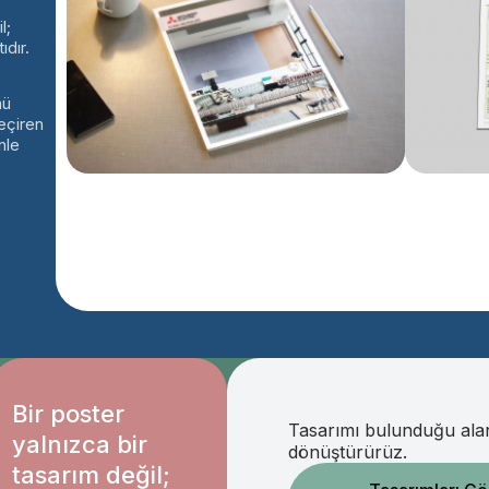
l;
ıdır.
nü
geçiren
nle
Bir poster
Tasarımı bulunduğu alan
yalnızca bir
dönüştürürüz.
tasarım değil;