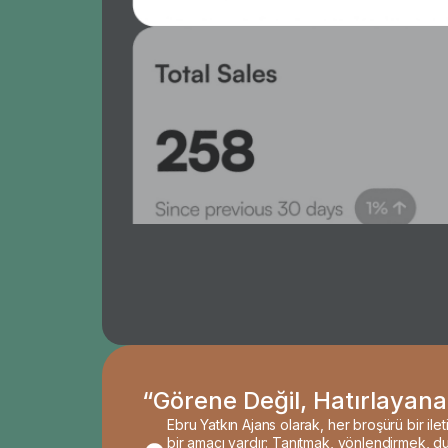
“Görene Değil, Hatırlayana
Ebru Yatkın Ajans olarak, her broşürü bir ile
bir amacı vardır: Tanıtmak, yönlendirmek, 