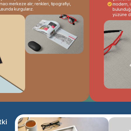
cı merkeze alır; renkleri, tipografiyi,
modern, i
sunda kurgularız.
bulunduğu
yüzüne d
tki