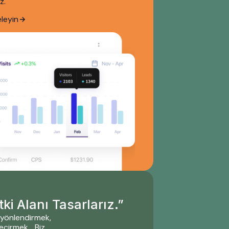
z.
eleyin
ki Alanı Tasarlarız.”
 yönlendirmek,
eçirmek… Biz