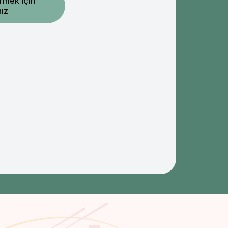
rmek İçin
nız