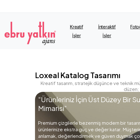
Kreatif
İnteraktif
Foto
İşler
İşler
Loxeal Katalog Tasarımı
Kreatif tasarım, stratejik düşünce ve teknik mük
düzen; 
“Ürünleriniz İçin Üst Düzey Bir 
Mimarisi”
Premium çizgilerle bezenmiş modern bir tasarım 
ürünlerinize ekstra güç ve değer katar. Müşteriniz
anlamak, değerlendirmek ve güven duymak çok