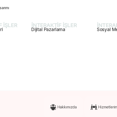
sarımı
F İŞLER
İNTERAKTİF İŞLER
İNTERAK
ri
Dijital Pazarlama
Sosyal M
Popüler
Popüler
sarımı
Kurumsal SEO
Sosyal Med
 ve Hosting
E-Ticaret Web Site Tasarım
İçerik Plan
i
Proje Web Site Tasarımı
Mailing Tasa
zmetleri
Tag Yönetimi
Marka Konu
Web Analiz&Raporlama
Takip ve R
Hakkımızda
Hizmetlerim