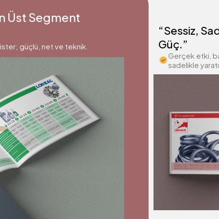
çin Üst Segment
“Sessiz, Sad
Güç.”
ister; güçlü, net ve teknik.
Gerçek etki, ba
sadelikle yaratıl