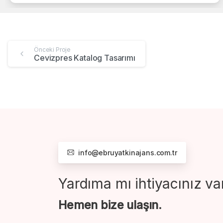
Önceki Proje
Cevizpres Katalog Tasarımı
info@ebruyatkinajans.com.tr
Yardıma mı ihtiyacınız va
Hemen bize ulaşın.