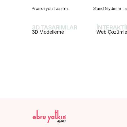
Promosyon Tasarımı
Stand Giydirme Ta
3D TASARIMLAR
İNTERAKTİ
3D Modelleme
Web Çözümle
3D Ürün Modelleme
Kurumsal Web Ta
İnceleyin
3D Ürün Görselleştirme
Kurumsal Sunucu
3D Mimari Sahne Tasarımı
Alan Adı Yönetim
3D Render
Kurumsal Mail Hi