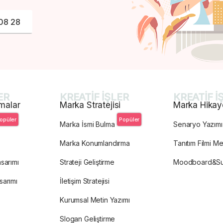
08 28
ER
KREATİF İŞLER
KREATİF İ
malar
Marka Stratejisi
Marka Hikay
opüler
Popüler
Marka İsmi Bulma
Senaryo Yazımı
Marka Konumlandırma
Tanıtım Filmi Me
sarımı
Strateji Geliştirme
Moodboard&S
sarımı
İletişim Stratejisi
Kurumsal Metin Yazımı
Slogan Geliştirme