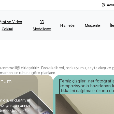
Avru
ğraf ve Video
3D
Hizmetler
Müşteriler
İl
Çekimi
Modelleme
emmelliği birleştiririz. Baskı kalitesi, renk uyumu, sayfa akışı ve 
markanızın ruhuna göre planlanır.
Sunum
Temiz çizgiler, net fotoğrafl
kompozisyonla hazırlanan ka
dikkatini dağıtmaz; ürünü d
dili, endüstriyel
 için ürünlerinizi
 daha kolay hâle