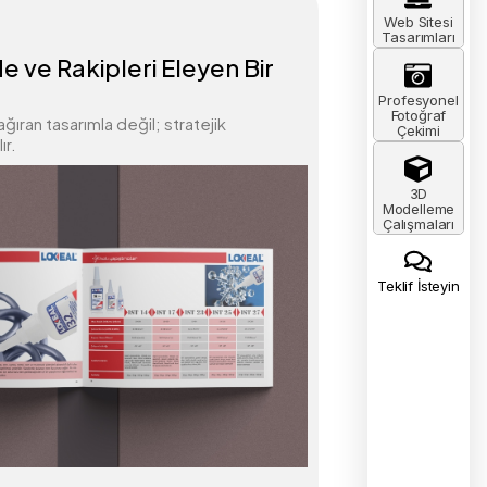
Web Sitesi
Tasarımları
e ve Rakipleri Eleyen Bir
Profesyonel
Fotoğraf
ğıran tasarımla değil; stratejik
Çekimi
ır.
3D
Modelleme
Çalışmaları
Teklif İsteyin