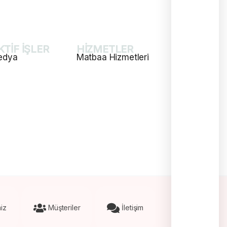
TİF İŞLER
HİZMETLER
edya
Matbaa Hizmetleri
ya Yönetimi
Katalog ve Dergi Basımı
laması ve Tasarım
E-Ticaret Web Site Tasarım
rımı
Promosyon Ürünleri Baskısı
mlandırma
Afiş ve Poster Baskısı
aporlama
Kartela Baskısı
iz
Müşteriler
İletişim