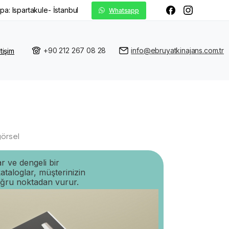
pa: Ispartakule- İstanbul
Whatsapp
+90 212 267 08 28
info@ebruyatkinajans.com.tr
etişim
görsel
ar ve dengeli bir
taloglar, müşterinizin
oğru noktadan vurur.