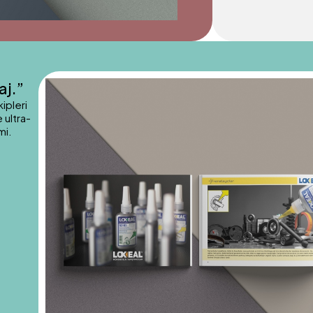
aj.”
ipleri
 ultra-
mi.