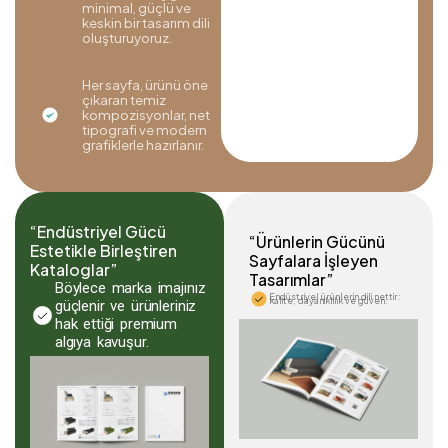
minimal, güçlü ve
keskin bir tasarım dili
oluşturuyoruz.
Her sayfa, ürünü öne
çıkaran temiz
kompozisyonlar, net
tipografi ve modern
grafiklerle hazırlanır.
“Endüstriyel Gücü
“Ürünlerin Gücünü
Estetikle Birleştiren
Sayfalara İşleyen
Kataloglar”
Tasarımlar”
Böylece marka imajınız
Endüstriyel ürünlerin dili nettir:
kalite, dayanıklılık ve güven.
güçlenir ve ürünleriniz
hak ettiği premium
algıya kavuşur.