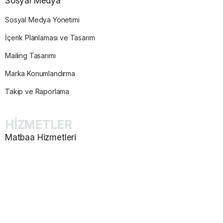
Sosyal Medya
Sosyal Medya Yönetimi
İçerik Planlaması ve Tasarım
Mailing Tasarımı
Marka Konumlandırma
Takip ve Raporlama
HİZMETLER
Matbaa Hizmetleri
Katalog ve Dergi Basımı
E-Ticaret Web Site Tasarım
Promosyon Ürünleri Baskısı
Afiş ve Poster Baskısı