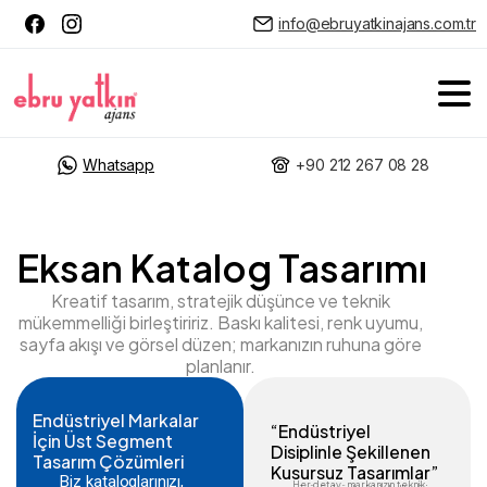
info@ebruyatkinajans.com.tr
Whatsapp
+90 212 267 08 28
Eksan Katalog Tasarımı
Kreatif tasarım, stratejik düşünce ve teknik
mükemmelliği birleştiririz. Baskı kalitesi, renk uyumu,
sayfa akışı ve görsel düzen; markanızın ruhuna göre
planlanır.
Endüstriyel Markalar
“Endüstriyel
İçin Üst Segment
Disiplinle Şekillenen
Tasarım Çözümleri
Kusursuz Tasarımlar”
Biz kataloglarınızı,
Her detay, markanızın teknik