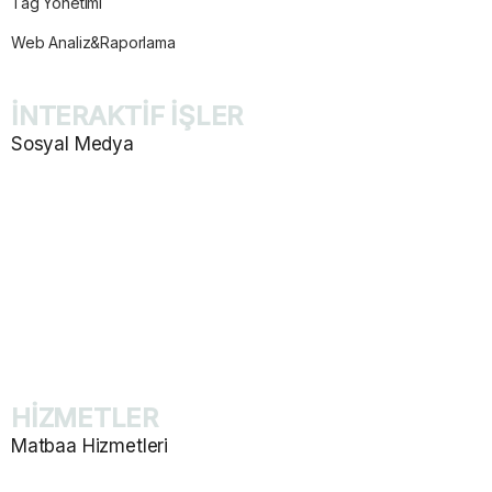
Tag Yönetimi
Web Analiz&Raporlama
İNTERAKTİF İŞLER
Sosyal Medya
Sosyal Medya Yönetimi
İçerik Planlaması ve Tasarım
Mailing Tasarımı
Marka Konumlandırma
Takip ve Raporlama
HİZMETLER
Matbaa Hizmetleri
Katalog ve Dergi Basımı