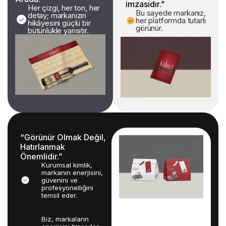
imzasıdır.”
Her çizgi, her ton, her
Bu sayede markanız,
detay; markanızın
her platformda tutarlı
hikâyesini güçlü bir
görünür.
bütünlükle yansıtır.
“Görünür Olmak Değil,
Hatırlanmak
Önemlidir.”
Kurumsal kimlik,
markanın enerjisini,
güvenini ve
profesyonelliğini
temsil eder.
Biz, markaların