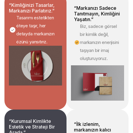
“Kimliğinizi Tasarlar,
“Markanızı Sadece
Markanızı Parlatırız.”
Tanıtmayın, Kimliğini
Tasarımı estetikten
Yaşatın.”
öteye taşır, her
Biz, sadece görsel
detayda markanızın
bir kimlik değil,
özünü yansıtırız.
markanızın enerjisini
taşıyan bir imaj
oluşturuyoruz.
“Kurumsal Kimlikte
“İlk izlenim,
Estetik ve Strateji Bir
markanızın kalıcı
Arada.”