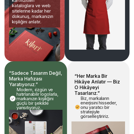
kartvizitten
kataloglara ve web
sitelerine kadar her
dokunuş, markanızın
kişiliğini anlatır.
“Sadece Tasarım Değil,
“Her Marka Bir
Marka Hafızası
Hikâye Anlatır — Biz
Yaratıyoruz.”
O Hikâyeyi
Modern, özgün ve
Tasarlarız.”
hatırlanabilir logolarla,
Biz, markaların
markanızın kişiliğini
enerjisini hisseder,
güçlü bir şekilde
onu yaratıcı bir
yansıtıyoruz.
stratejiyle
görselleştiririz.