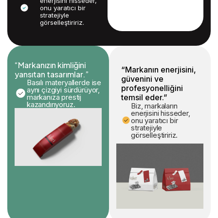
enerjisini hisseder,
onu yaratıcı bir
stratejiyle
görselleştiririz.
“Markanızın kimliğini
“Markanın enerjisini,
yansıtan tasarımlar.”
güvenini ve
Basılı materyallerde ise
profesyonelliğini
aynı çizgiyi sürdürüyor,
markanıza prestij
temsil eder.”
kazandırıyoruz.
Biz, markaların
enerjisini hisseder,
onu yaratıcı bir
stratejiyle
görselleştiririz.