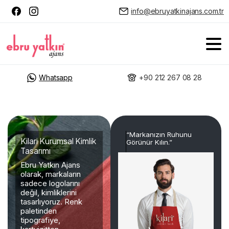
info@ebruyatkinajans.com.tr
Whatsapp
+90 212 267 08 28
“Markanızın Ruhunu
Kilari Kurumsal Kimlik
Görünür Kılın.”
Tasarımı
Ebru Yatkın Ajans
olarak, markaların
sadece logolarını
değil, kimliklerini
tasarlıyoruz. Renk
paletinden
tipografiye,