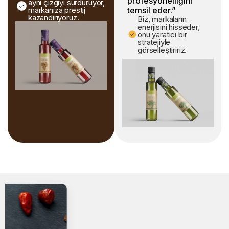
profesyonelliğini
aynı çizgiyi sürdürüyor,
markanıza prestij
temsil eder.”
kazandırıyoruz.
Biz, markaların
enerjisini hisseder,
onu yaratıcı bir
stratejiyle
görselleştiririz.