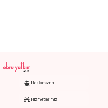
Katalog ve Dergi Basımı
E-Ticaret Web Site Tasarım
Promosyon Ürünleri Baskısı
Afiş ve Poster Baskısı
Kartela Baskısı
Hakkımızda
Hizmetlerimiz