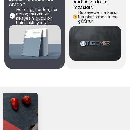
markanızın kalıcı
Arada.”
imzasıdır.”
Her çizgi, her ton, her
Bu sayede markanız,
detay; markanızın
her platformda tutarlı
hikâyesini güçlü bir
görünür.
bütünlükle yansıtır.