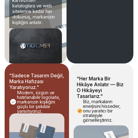
kartvizitten
kataloglara ve web
sitelerine kadar her
dokunuş, markanızın
kişiliğini anlatır.
“Sadece Tasarım Değil,
“Her Marka Bir
Marka Hafızası
Hikâye Anlatır — Biz
Yaratıyoruz.”
O Hikâyeyi
Modern, özgün ve
Tasarlarız.”
hatırlanabilir logolarla,
Biz, markaların
markanızın kişiliğini
enerjisini hisseder,
güçlü bir şekilde
onu yaratıcı bir
yansıtıyoruz.
stratejiyle
görselleştiririz.