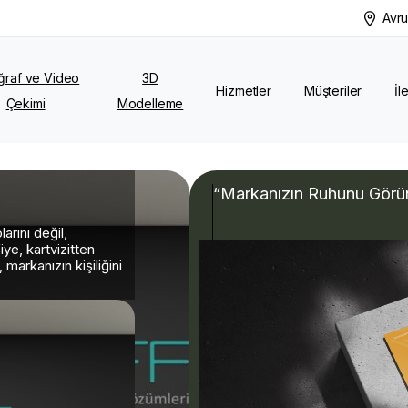
Avru
ğraf ve Video
3D
Hizmetler
Müşteriler
İl
Çekimi
Modelleme
“Markanızın Ruhunu Görünü
arını değil,
iye, kartvizitten
markanızın kişiliğini