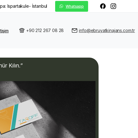
pa: Ispartakule- İstanbul
Whatsapp
+90 212 267 08 28
info@ebruyatkinajans.com.tr
etişim
r Kılın.”