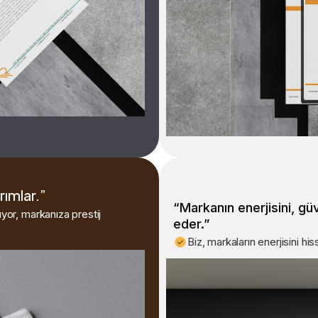
rımlar.”
“Markanın enerjisini, gü
üyor, markanıza prestij
eder.”
Biz, markaların enerjisini hiss