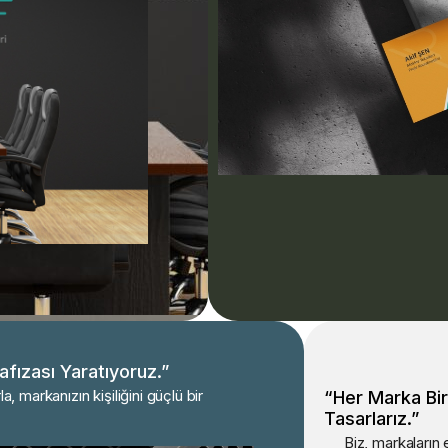
fızası Yaratıyoruz.”
a, markanızın kişiliğini güçlü bir
“Her Marka Bir
Tasarlarız.”
Biz, markaların e