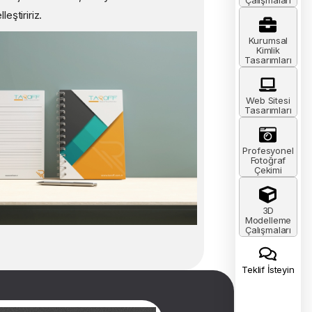
leştiririz.
Kurumsal
Kimlik
Tasarımları
Web Sitesi
Tasarımları
Profesyonel
Fotoğraf
Çekimi
3D
Modelleme
Çalışmaları
Teklif İsteyin