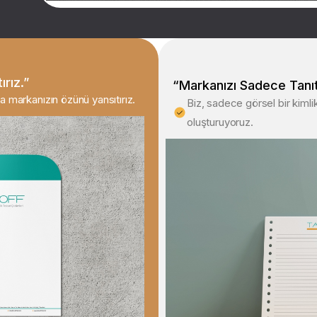
ırız.”
“Markanızı Sadece Tanıtm
a markanızın özünü yansıtırız.
Biz, sadece görsel bir kimlik
oluşturuyoruz.