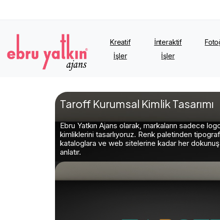
Kreatif
İnteraktif
Foto
İşler
İşler
Taroff Kurumsal Kimlik Tasarımı
Ebru Yatkın Ajans olarak, markaların sadece logol
kimliklerini tasarlıyoruz. Renk paletinden tipograf
kataloglara ve web sitelerine kadar her dokunuş, 
anlatır.