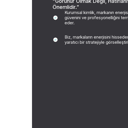
“Görünür Olmak Değil, Hatırla
Önemlidir.”
Kurumsal kimlik, markanın enerjisi
güvenini ve profesyonelliğini tem
eder.
Biz, markaların enerjisini hissede
yaratıcı bir stratejiyle görselleştiri