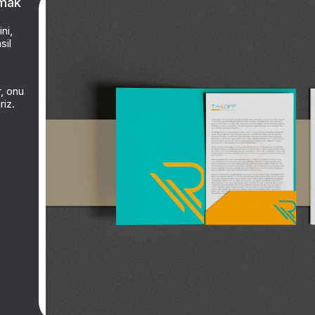
nmak
ni,
sil
r, onu
riz.