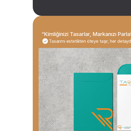
“Kimliğinizi Tasarlar, Markanızı Parlat
Tasarımı estetikten öteye taşır, her detayd