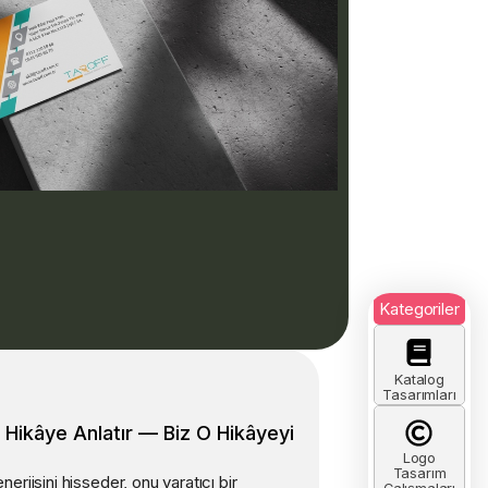
Kategoriler
Katalog
Tasarımları
 Hikâye Anlatır — Biz O Hikâyeyi
Logo
Tasarım
nerjisini hisseder, onu yaratıcı bir
Çalışmaları