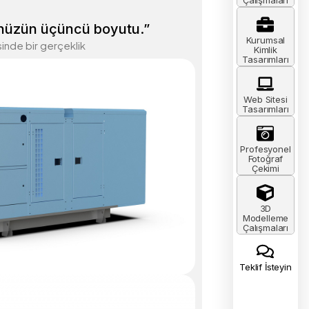
nüzün üçüncü boyutu.”
Kurumsal
sinde bir gerçeklik
Kimlik
Tasarımları
Web Sitesi
Tasarımları
Profesyonel
Fotoğraf
Çekimi
3D
Modelleme
Çalışmaları
Teklif İsteyin