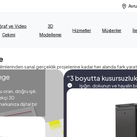
Avru
ğraf ve Video
3D
Hizmetler
Müşteriler
İl
Çekimi
Modelleme
e
ilmlerinden sanal gerçeklik projelerine kadar her alanda fark yarat
nge
“3 boyutta kusursuzluk, 
Işığın, dokunun ve hayalin b
 oran, doğru ışık.
çekçi 3D
rkanıza dijital bir