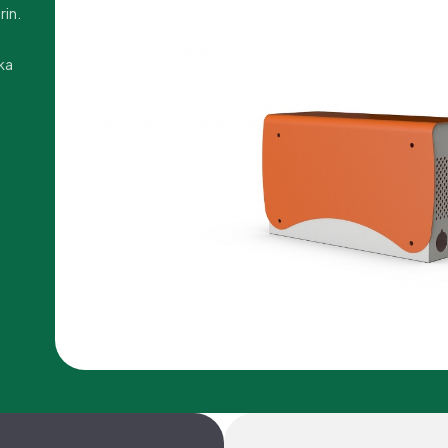
rin.
ka