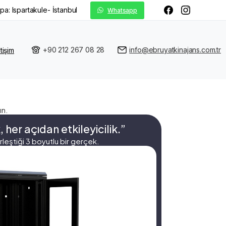
pa: Ispartakule- İstanbul
Whatsapp
+90 212 267 08 28
info@ebruyatkinajans.com.tr
etişim
ın.
her açıdan etkileyicilik.”
irleştiği 3 boyutlu bir gerçek.