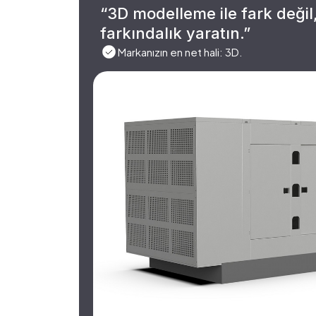
“3D modelleme ile fark değil
farkındalık yaratın.”
Markanızın en net hali: 3D.