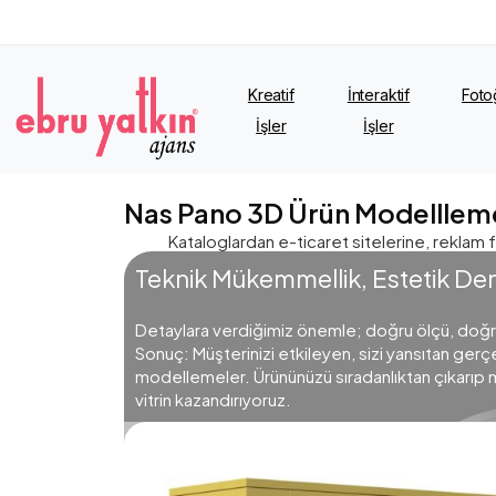
Kreatif
İnteraktif
Foto
İşler
İşler
Nas Pano 3D Ürün Modelllem
Kataloglardan e-ticaret sitelerine, reklam f
Teknik Mükemmellik, Estetik De
Detaylara verdiğimiz önemle; doğru ölçü, doğru
Sonuç: Müşterinizi etkileyen, sizi yansıtan ger
modellemeler. Ürününüzü sıradanlıktan çıkarıp ma
vitrin kazandırıyoruz.