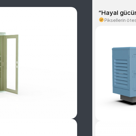
“Hayal gücü
Piksellerin öte