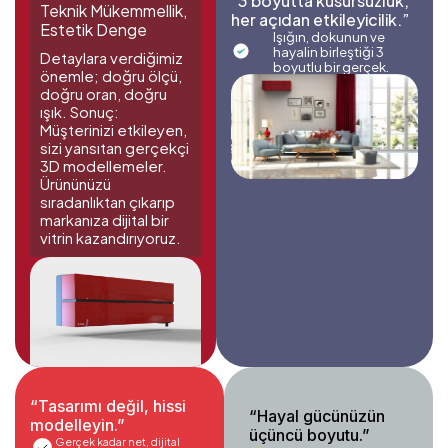
“3 boyutta kusursuzluk,
Teknik Mükemmellik,
her açıdan etkileyicilik.”
Estetik Denge
Işığın, dokunun ve
hayalin birleştiği 3
Detaylara verdiğimiz
boyutlu bir gerçek.
önemle; doğru ölçü,
doğru oran, doğru
ışık. Sonuç:
Müşterinizi etkileyen,
sizi yansıtan gerçekçi
3D modellemeler.
Ürününüzü
sıradanlıktan çıkarıp
markanıza dijital bir
vitrin kazandırıyoruz.
“Tasarımı değil, hissi
“Hayal gücünüzün
modelleyin.”
üçüncü boyutu.”
Gerçek kadar net, dijital