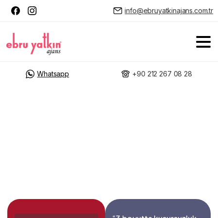
info@ebruyatkinajans.com.tr
Whatsapp
+90 212 267 08 28
MITSUBISHI ELECTRIC
Legendra 3D Ürün
Modelleme
Kataloglardan e-ticaret sitelerine, reklam
filmlerinden sanal gerçeklik projelerine kadar her
alanda fark yaratın.