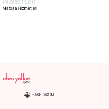
HİZMETLER
Matbaa Hizmetleri
Katalog ve Dergi Basımı
E-Ticaret Web Site Tasarım
Promosyon Ürünleri Baskısı
Afiş ve Poster Baskısı
Kartela Baskısı
Hakkımızda