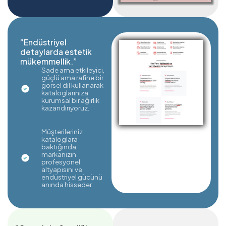
“Endüstriyel
detaylarda estetik
mükemmellik.”
Sade ama etkileyici,
güçlü ama rafine bir
görsel dil kullanarak
kataloglarınıza
kurumsal bir ağırlık
kazandırıyoruz.
Müşterileriniz
kataloglara
baktığında,
markanızın
profesyonel
altyapısını ve
endüstriyel gücünü
anında hisseder.