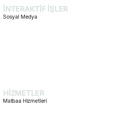
İNTERAKTİF İŞLER
Sosyal Medya
Sosyal Medya Yönetimi
İçerik Planlaması ve Tasarım
Mailing Tasarımı
Marka Konumlandırma
Takip ve Raporlama
HİZMETLER
Matbaa Hizmetleri
Katalog ve Dergi Basımı
E-Ticaret Web Site Tasarım
Promosyon Ürünleri Baskısı