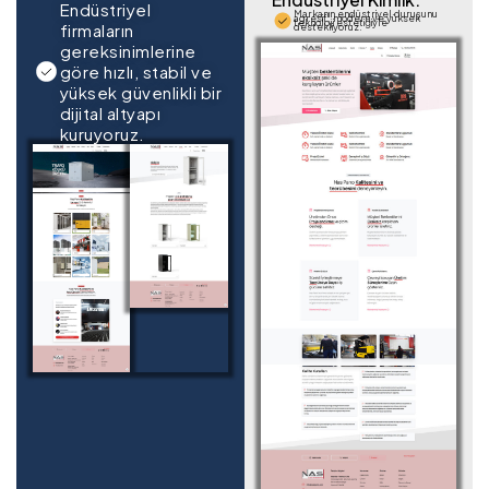
Endüstriyel
Markanın endüstriyel duruşunu
agresif, modern ve yüksek
teknoloji estetiğiyle
firmaların
destekliyoruz.
gereksinimlerine
göre hızlı, stabil ve
yüksek güvenlikli bir
dijital altyapı
kuruyoruz.