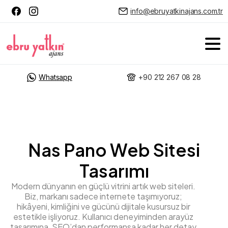
info@ebruyatkinajans.com.tr
Whatsapp
+90 212 267 08 28
Nas Pano Web Sitesi
Tasarımı
Modern dünyanın en güçlü vitrini artık web siteleri.
Biz, markanı sadece internete taşımıyoruz;
hikâyeni, kimliğini ve gücünü dijitale kusursuz bir
estetikle işliyoruz. Kullanıcı deneyiminden arayüz
tasarımına, SEO’dan performansa kadar her detay