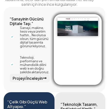
senin için ince ince kurgulanıyor.
“Sanayinin Gücünü
Dijitale Taşı.”
Sanayi, makine,
tesis veya üretim
hattın… Ne olursa
olsun, tüm gücünü
dijital tasarımla
görünür kılıyoruz.
Teknoloji,
performans ve
mühendislik dilini
web’e en doğru
şekilde aktarıyoruz.
Projeyi İnceleyin
“Çelik Gibi Güçlü Web
“Teknolojik Tasarım,
Altyapısı.”
Endüstriyel Kimlik.”