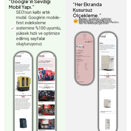
“Google’ın Sevdiği
“Her Ekranda
Mobil Yapı.”
Kusursuz
SEO’nun kalbi artık
Ölçekleme.”
mobil. Google’ın mobile-
İkonlar, grafikler, tablolar,
çizimler, endüstriyel ürün
fotoğrafları… Her biri farklı
first indeksleme
ekran boyutlarında bozulmadan,
net ve etkileyici görünür.
sistemine %100 uyumlu,
yüksek hızlı ve optimize
edilmiş sayfalar
oluşturuyoruz.