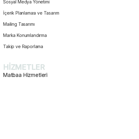
Sosyal Medya Yönetimi
İçerik Planlaması ve Tasarım
Mailing Tasarımı
Marka Konumlandırma
Takip ve Raporlama
HİZMETLER
Matbaa Hizmetleri
Katalog ve Dergi Basımı
E-Ticaret Web Site Tasarım
Promosyon Ürünleri Baskısı
Afiş ve Poster Baskısı
Kartela Baskısı