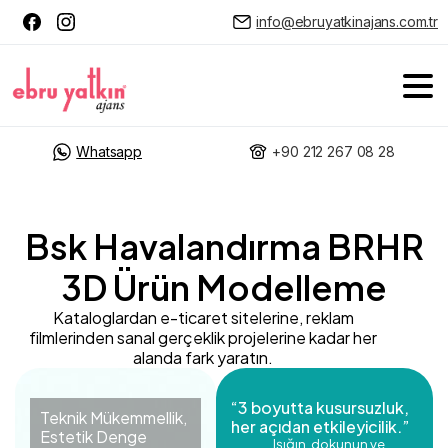
info@ebruyatkinajans.com.tr
Whatsapp
+90 212 267 08 28
Bsk Havalandırma BRHR
3D Ürün Modelleme
Kataloglardan e-ticaret sitelerine, reklam
filmlerinden sanal gerçeklik projelerine kadar her
alanda fark yaratın.
“3 boyutta kusursuzluk,
Teknik Mükemmellik,
her açıdan etkileyicilik.”
Estetik Denge
Işığın, dokunun ve