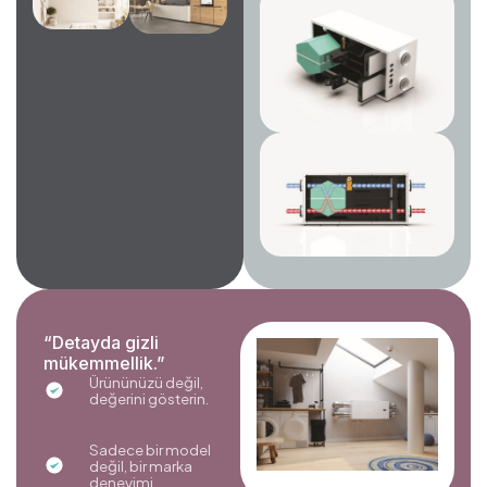
“Detayda gizli
mükemmellik.”
Ürününüzü değil,
değerini gösterin.
Sadece bir model
değil, bir marka
deneyimi.